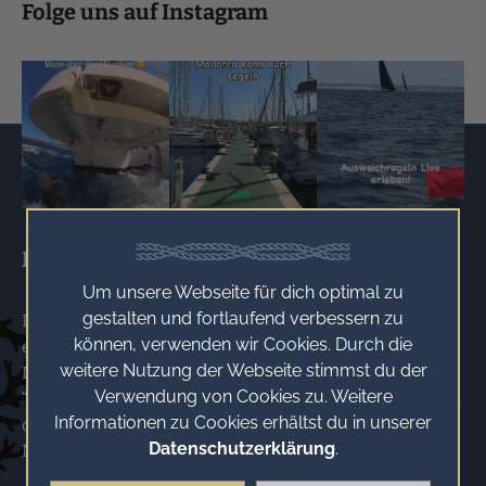
Folge uns auf Instagram
Newsletter
Um unsere Webseite für dich optimal zu
gestalten und fortlaufend verbessern zu
Du möchtest künftig regelmäßig unseren Newsletter
können, verwenden wir Cookies. Durch die
erhalten? Trage dich hierzu bitte nachfolgend deine E-
weitere Nutzung der Webseite stimmst du der
Mail-Adresse ein und klicke anschließend auf
Verwendung von Cookies zu. Weitere
“ABONNIEREN”. Newsletter abbestellen: Dazu einfach
Informationen zu Cookies erhältst du in unserer
den Link anklicken, der am Ende jeder Newsletter-
Datenschutzerklärung
.
Mail aufgeführt ist.