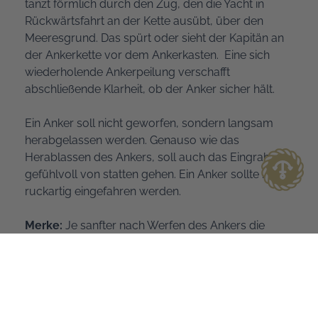
tanzt förmlich durch den Zug, den die Yacht in
Rückwärtsfahrt an der Kette ausübt, über den
Meeresgrund. Das spürt oder sieht der Kapitän an
der Ankerkette vor dem Ankerkasten. Eine sich
wiederholende Ankerpeilung verschafft
abschließende Klarheit, ob der Anker sicher hält.
Ein Anker soll nicht geworfen, sondern langsam
herabgelassen werden. Genauso wie das
Herablassen des Ankers, soll auch das Eingraben
gefühlvoll von statten gehen. Ein Anker sollte nicht
ruckartig eingefahren werden.
Merke:
Je sanfter nach Werfen des Ankers die
Rückwärtsfahrt bremst, desto sicherer gräbt sich
der Anker ein.
Hält der Anker auf Sandgrund nicht sofort, dann
hilft das Einschwemmen. Der Anker wird nur alleine