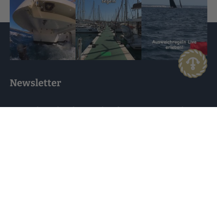
Newsletter
Du möchtest künftig regelmäßig unseren Newsletter
erhalten? Trage dich hierzu bitte nachfolgend deine E-
Mail-Adresse ein und klicke anschließend auf
“ABONNIEREN”. Newsletter abbestellen: Dazu einfach
den Link anklicken, der am Ende jeder Newsletter-
Mail aufgeführt ist.
Abonnieren